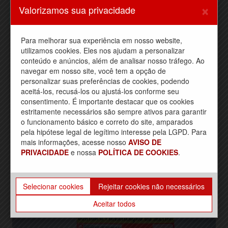
×
Valorizamos sua privacidade
Dia de Luta: em apoio a GREVE dos
trabalhadores da CPTM – Linhas
Para melhorar sua experiência em nosso website,
utilizamos cookies. Eles nos ajudam a personalizar
conteúdo e anúncios, além de analisar nosso tráfego. Ao
navegar em nosso site, você tem a opção de
personalizar suas preferências de cookies, podendo
aceitá-los, recusá-los ou ajustá-los conforme seu
consentimento. É importante destacar que os cookies
estritamente necessários são sempre ativos para garantir
o funcionamento básico e correto do site, amparados
pela hipótese legal de legítimo interesse pela LGPD. Para
mais informações, acesse nosso
AVISO DE
PRIVACIDADE
e nossa
POLÍTICA DE COOKIES
.
6º Rock nos Trilhos – 25/07/2026
Selecionar cookies
Rejeitar cookies não necessários
Aceitar todos