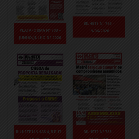
BILHETE N° 786 –
PLATAFORMA N° 703 –
19/06/2026
JUNHO/JULHO DE 2026
BILHETE LINHAS 4, 5 E 17 –
BILHETE N° 785 –