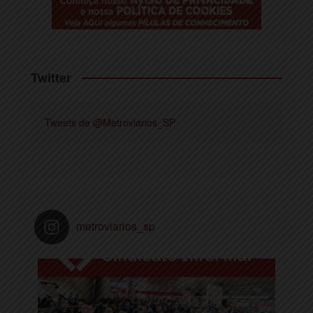
k
a
m
Twitter
Tweets de @Metroviarios_SP
metroviarios_sp