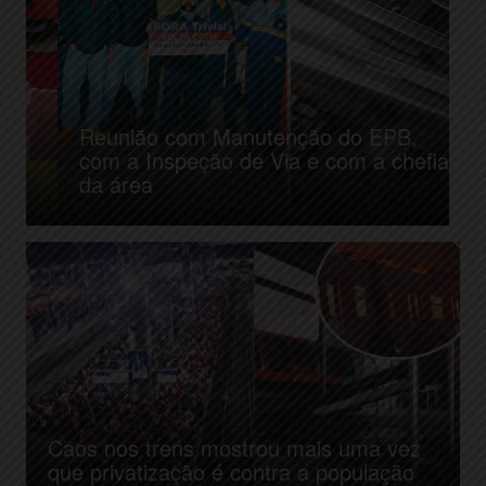
Reunião com Manutenção do EPB,
com a Inspeção de Via e com a chefia
Sobre
da área
o Met
Caos nos trens mostrou mais uma vez
que privatização é contra a população