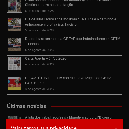
Sindicato barra a dupla função
6 de agosto de 2026
Dia de luta! Ferroviários mostram que a luta é o caminho e
enfraquecem o privatista Tarcísio
5 de agosto de 2026
Dia de Luta: em apoio a GREVE dos trabalhadores da CPTM
– Linhas
5 de agosto de 2026
Carta Aberta – 04/08/2026
4 de agosto de 2026
Dia 4/8, É DIA DE LUTA contra a privatização da CPTM.
PARTICIPE!
3 de agosto de 2026
Últimas notícias
A luta dos trabalhadores da Manutenção do EPB com o
Sindicato barra a dupla função
×
Valorizamos sua privacidade
6 de agosto de 2026