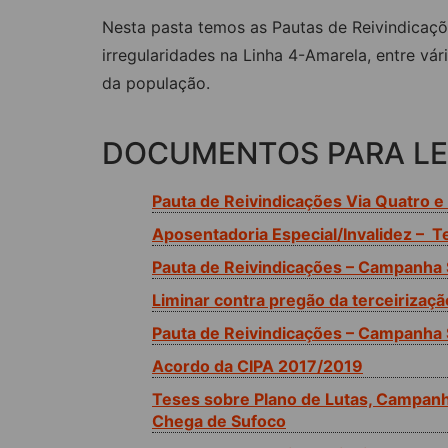
ACORDOS COLETIVOS
Nesta pasta temos as Pautas de Reivindicaçõ
CO
irregularidades na Linha 4-Amarela, entre vá
DOCUMENTOS
ES
da população.
C
C
DOCUMENTOS PARA LE
Pauta de Reivindicações Via Quatro e
Aposentadoria Especial/Invalidez – 
Pauta de Reivindicações – Campanha 
Liminar contra pregão da terceiriza
Pauta de Reivindicações – Campanha 
Acordo da CIPA 2017/2019
Teses sobre Plano de Lutas, Campanha
Chega de Sufoco