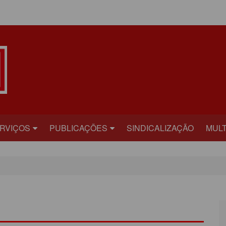
ÁREA DO ASSOCIADO
RVIÇOS
PUBLICAÇÕES
SINDICALIZAÇÃO
MULT
ECRETARIAS
BILHETE
FOT
RÍDICO
PLATAFORMA
VÍD
AÚDE
CARTA ABERTA
ECADASTRAMENTO
INFORME PUBLICITÁRIO
ONVÊNIOS
PRESTANDO CONTAS