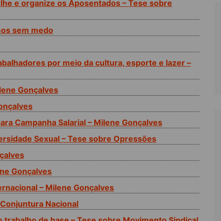
olhe e organize os Aposentados – Tese sobre
amos sem medo
balhadores por meio da cultura, esporte e lazer –
lene Gonçalves
Gonçalves
para Campanha Salarial – Milene Gonçalves
versidade Sexual – Tese sobre Opressões
çalves
ene Gonçalves
ernacional – Milene Gonçalves
 Conjuntura Nacional
o trabalho de base – Tese sobre Movimento Sindical