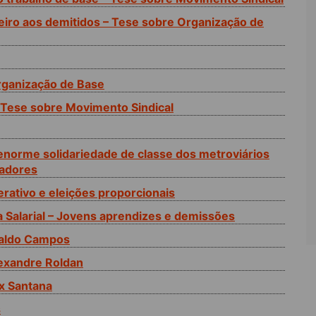
ceiro aos demitidos – Tese sobre Organização de
rganização de Base
– Tese sobre Movimento Sindical
enorme solidariedade de classe dos metroviários
hadores
rativo e eleições proporcionais
 Salarial – Jovens aprendizes e demissões
naldo Campos
exandre Roldan
x Santana
s