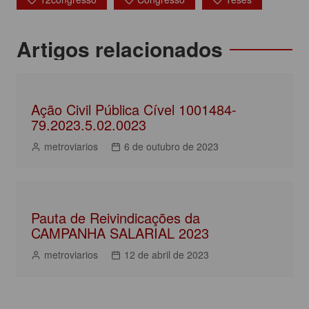
e
er
s
e
b
A
dI
Navegação
Artigos relacionados
o
p
n
de
o
p
Post
k
Ação Civil Pública Cível 1001484-
79.2023.5.02.0023
metroviarios
6 de outubro de 2023
Pauta de Reivindicações da
CAMPANHA SALARIAL 2023
metroviarios
12 de abril de 2023