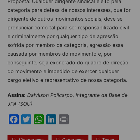
Proposta: Qualquer dirigente sindical eleito pela
categoria para defesa de nossos interesses, que for
dirigente de outros movimentos sociais, deve se
pronunciar como tal para ser responsabilizado civil
e criminalmente por qualquer tipo de agressão
sofrida por membro da categoria, agressão essa
causada por membros do movimento e, por
conseguinte, seja exonerado do quadro de direção
do movimento e impedido de exercer qualquer
cargo eletivo e representativo de nossa categoria.
Assina:
Dalvilson Policarpo, integrante da Base de
JPA (SOU)
F
T
W
Li
Pr
a
w
h
n
in
c
itt
at
k
t
12congresso
Congresso
Teses