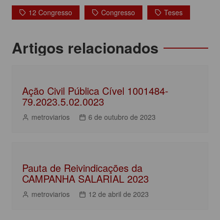
c
itt
at
k
t
12 Congresso
Congresso
Teses
e
er
s
e
b
A
dI
Navegação
Artigos relacionados
o
p
n
de
o
p
Post
k
Ação Civil Pública Cível 1001484-
79.2023.5.02.0023
metroviarios
6 de outubro de 2023
Pauta de Reivindicações da
CAMPANHA SALARIAL 2023
metroviarios
12 de abril de 2023