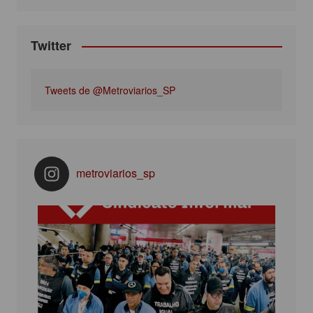
m
Twitter
Tweets de @Metroviarios_SP
metroviarios_sp