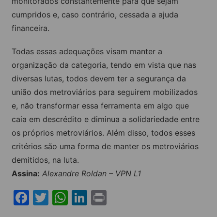
monitorados constantemente para que sejam
cumpridos e, caso contrário, cessada a ajuda
financeira.
Todas essas adequações visam manter a
organização da categoria, tendo em vista que nas
diversas lutas, todos devem ter a segurança da
união dos metroviários para seguirem mobilizados
e, não transformar essa ferramenta em algo que
caia em descrédito e diminua a solidariedade entre
os próprios metroviários. Além disso, todos esses
critérios são uma forma de manter os metroviários
demitidos, na luta.
Assina:
Alexandre Roldan – VPN L1
F
T
W
Li
Pr
a
w
h
n
in