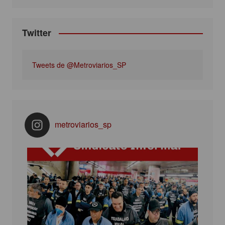
m
Twitter
Tweets de @Metroviarios_SP
metroviarios_sp