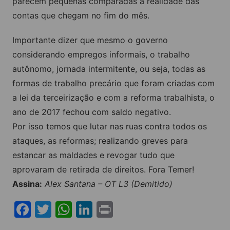
parecem pequenas comparadas a realidade das
contas que chegam no fim do mês.
Importante dizer que mesmo o governo
considerando empregos informais, o trabalho
autônomo, jornada intermitente, ou seja, todas as
formas de trabalho precário que foram criadas com
a lei da terceirização e com a reforma trabalhista, o
ano de 2017 fechou com saldo negativo.
Por isso temos que lutar nas ruas contra todos os
ataques, as reformas; realizando greves para
estancar as maldades e revogar tudo que
aprovaram de retirada de direitos. Fora Temer!
Assina:
Alex Santana – OT L3 (Demitido)
F
T
W
Li
Pr
a
w
h
n
in