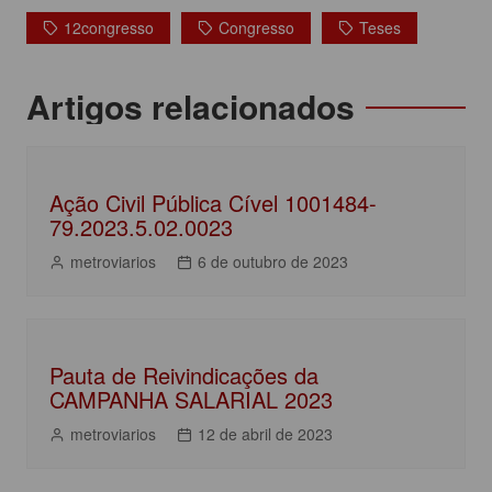
c
itt
at
k
t
12congresso
Congresso
Teses
e
er
s
e
b
A
dI
Navegação
Artigos relacionados
o
p
n
de
o
p
Post
k
Ação Civil Pública Cível 1001484-
79.2023.5.02.0023
metroviarios
6 de outubro de 2023
Pauta de Reivindicações da
CAMPANHA SALARIAL 2023
metroviarios
12 de abril de 2023