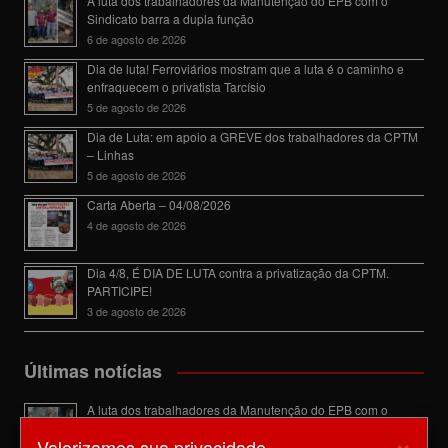
A luta dos trabalhadores da Manutenção do EPB com o
Sindicato barra a dupla função
6 de agosto de 2026
Dia de luta! Ferroviários mostram que a luta é o caminho e
enfraquecem o privatista Tarcísio
5 de agosto de 2026
Dia de Luta: em apoio a GREVE dos trabalhadores da CPTM
– Linhas
5 de agosto de 2026
Carta Aberta – 04/08/2026
4 de agosto de 2026
Dia 4/8, É DIA DE LUTA contra a privatização da CPTM.
PARTICIPE!
3 de agosto de 2026
Últimas notícias
A luta dos trabalhadores da Manutenção do EPB com o
Sindicato barra a dupla função
×
Valorizamos sua privacidade