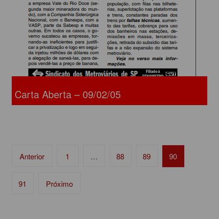
Carta Aberta – 09/02/05
Navegação
Anterior
1
…
88
89
90
por
posts
91
Próximo