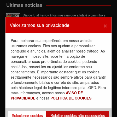
Últimas notícias
Dia de luta! Ferroviários mostram que a luta é o caminho e
enfraquecem o privatista Tarcísio
×
Valorizamos sua privacidade
5 de agosto de 2026
Dia 4/8, É DIA DE LUTA contra a privatização da CPTM.
PARTICIPE!
Para melhorar sua experiência em nosso website,
3 de agosto de 2026
utilizamos cookies. Eles nos ajudam a personalizar
conteúdo e anúncios, além de analisar nosso tráfego. Ao
Reunião com Manutenção do EPB, com a Inspeção de Via e
com a chefia da área
navegar em nosso site, você tem a opção de
31 de julho de 2026
personalizar suas preferências de cookies, podendo
aceitá-los, recusá-los ou ajustá-los conforme seu
Sobre a REUNIÃO entre o Sindicato e o Metrus
consentimento. É importante destacar que os cookies
30 de julho de 2026
estritamente necessários são sempre ativos para garantir
o funcionamento básico e correto do site, amparados
Caos nos trens mostrou mais uma vez que privatização é
pela hipótese legal de legítimo interesse pela LGPD. Para
contra a população
mais informações, acesse nosso
AVISO DE
30 de julho de 2026
PRIVACIDADE
e nossa
POLÍTICA DE COOKIES
.
Selecionar cookies
Rejeitar cookies não necessários