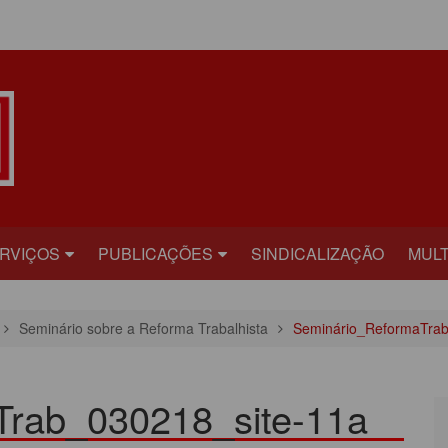
ÁREA DO ASSOCIADO
RVIÇOS
PUBLICAÇÕES
SINDICALIZAÇÃO
MULT
ECRETARIAS
BILHETE
FOT
Seminário sobre a Reforma Trabalhista
Seminário_ReformaTrab
RÍDICO
PLATAFORMA
VÍD
AÚDE
CARTA ABERTA
Trab_030218_site-11a
ECADASTRAMENTO
INFORME PUBLICITÁRIO
ONVÊNIOS
PRESTANDO CONTAS