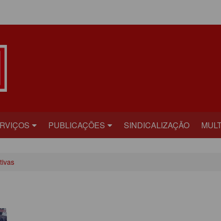
ÁREA DO ASSOCIADO
RVIÇOS
PUBLICAÇÕES
SINDICALIZAÇÃO
MULT
ECRETARIAS
BILHETE
FOT
tivas
RÍDICO
PLATAFORMA
VÍD
AÚDE
CARTA ABERTA
ECADASTRAMENTO
INFORME PUBLICITÁRIO
ONVÊNIOS
PRESTANDO CONTAS