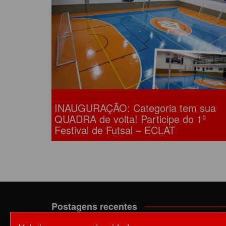
ACORDOS COLETIVOS
CO
DOCUMENTOS
ES
C
C
INAUGURAÇÃO: Categoria tem sua
QUADRA de volta! Participe do 1º
Festival de Futsal – ECLAT
Postagens recentes