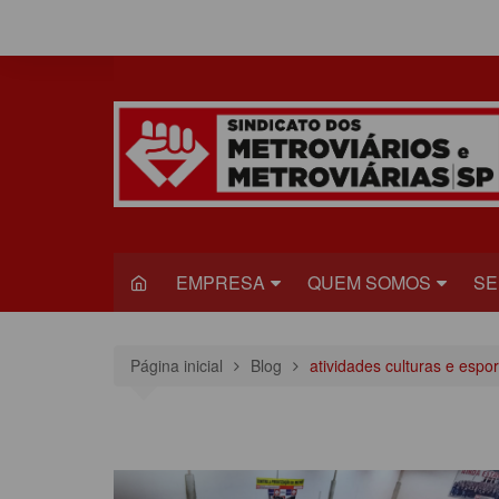
Ir
para
o
conteúdo
EMPRESA
QUEM SOMOS
SE
METRÔ
DIRETORIA
S
Página inicial
Blog
atividades culturas e espor
VIAQUATRO
HISTÓRIA
JU
VIAMOBILIDADE
CONGRESSO
S
ESTATUTO DO
R
SINDICADO
C