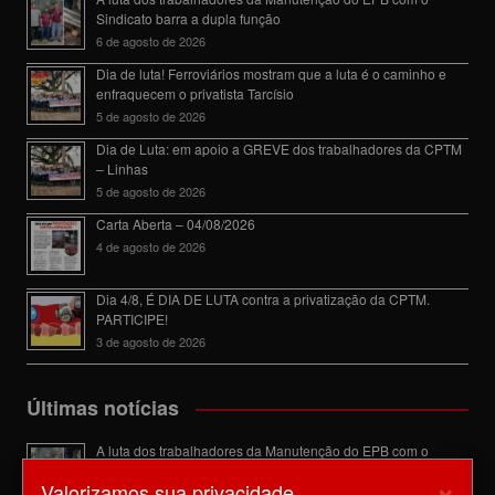
Sindicato barra a dupla função
6 de agosto de 2026
Dia de luta! Ferroviários mostram que a luta é o caminho e
enfraquecem o privatista Tarcísio
5 de agosto de 2026
Dia de Luta: em apoio a GREVE dos trabalhadores da CPTM
– Linhas
5 de agosto de 2026
Carta Aberta – 04/08/2026
4 de agosto de 2026
Dia 4/8, É DIA DE LUTA contra a privatização da CPTM.
PARTICIPE!
3 de agosto de 2026
Últimas notícias
A luta dos trabalhadores da Manutenção do EPB com o
Sindicato barra a dupla função
×
Valorizamos sua privacidade
6 de agosto de 2026