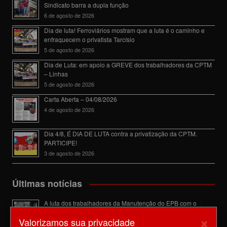
Sindicato barra a dupla função
6 de agosto de 2026
Dia de luta! Ferroviários mostram que a luta é o caminho e
enfraquecem o privatista Tarcísio
5 de agosto de 2026
Dia de Luta: em apoio a GREVE dos trabalhadores da CPTM
– Linhas
5 de agosto de 2026
Carta Aberta – 04/08/2026
4 de agosto de 2026
Dia 4/8, É DIA DE LUTA contra a privatização da CPTM.
PARTICIPE!
3 de agosto de 2026
Últimas notícias
A luta dos trabalhadores da Manutenção do EPB com o
Sindicato barra a dupla função
×
Valorizamos sua privacidade
6 de agosto de 2026