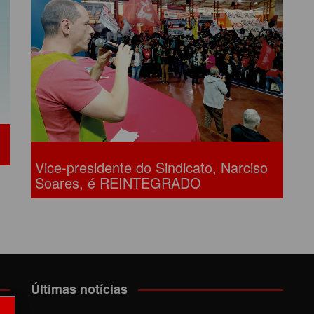
LÔNIA DE FÉRIAS
OUTRAS PUBLICAÇÕES
PORTE, LAZER E
ULTURA
LASSIFICADOS
Vice-presidente do Sindicato, Narciso
Soares, é REINTEGRADO
Últimas notícias