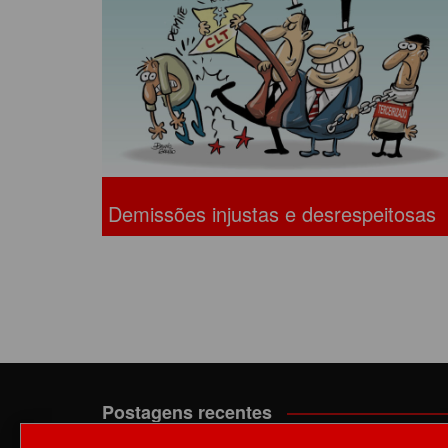
ACORDOS COLETIVOS
CO
DOCUMENTOS
ES
C
C
Demissões injustas e desrespeitosas
Postagens recentes