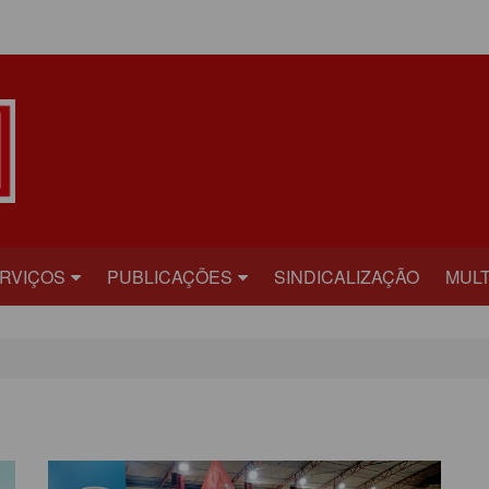
ÁREA DO ASSOCIADO
RVIÇOS
PUBLICAÇÕES
SINDICALIZAÇÃO
MULT
ECRETARIAS
BILHETE
FOT
RÍDICO
PLATAFORMA
VÍD
AÚDE
CARTA ABERTA
ECADASTRAMENTO
INFORME PUBLICITÁRIO
ONVÊNIOS
PRESTANDO CONTAS