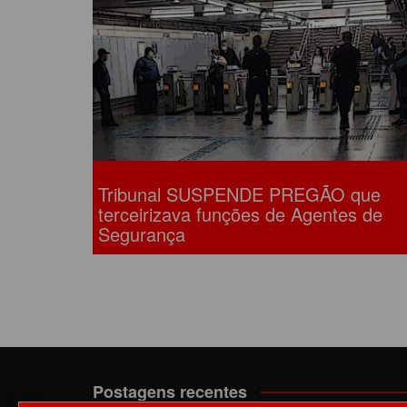
ACORDOS COLETIVOS
CO
DOCUMENTOS
ES
C
C
Tribunal SUSPENDE PREGÃO que
terceirizava funções de Agentes de
Segurança
Postagens recentes