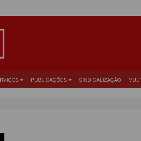
ÁREA DO ASSOCIADO
RVIÇOS
PUBLICAÇÕES
SINDICALIZAÇÃO
MULT
ECRETARIAS
BILHETE
FOT
RÍDICO
PLATAFORMA
VÍD
AÚDE
CARTA ABERTA
ECADASTRAMENTO
INFORME PUBLICITÁRIO
ONVÊNIOS
PRESTANDO CONTAS