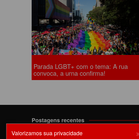
ACORDOS COLETIVOS
CO
DOCUMENTOS
ES
C
C
Parada LGBT+ com o tema: A rua
convoca, a urna confirma!
Postagens recentes
Valorizamos sua privacidade
A luta dos trabalhadores da Manutenção do EPB c