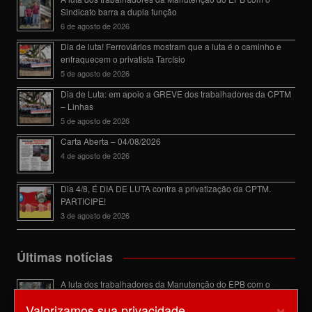
Sindicato barra a dupla função
6 de agosto de 2026
Dia de luta! Ferroviários mostram que a luta é o caminho e
enfraquecem o privatista Tarcísio
5 de agosto de 2026
Dia de Luta: em apoio a GREVE dos trabalhadores da CPTM
– Linhas
5 de agosto de 2026
Carta Aberta – 04/08/2026
4 de agosto de 2026
Dia 4/8, É DIA DE LUTA contra a privatização da CPTM.
PARTICIPE!
3 de agosto de 2026
Últimas notícias
A luta dos trabalhadores da Manutenção do EPB com o
Sindicato barra a dupla função
×
Valorizamos sua privacidade
6 de agosto de 2026