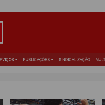
ÁREA DO ASSOCIADO
RVIÇOS
PUBLICAÇÕES
SINDICALIZAÇÃO
MULT
ECRETARIAS
BILHETE
FOT
RÍDICO
PLATAFORMA
VÍD
AÚDE
CARTA ABERTA
ECADASTRAMENTO
INFORME PUBLICITÁRIO
ONVÊNIOS
PRESTANDO CONTAS