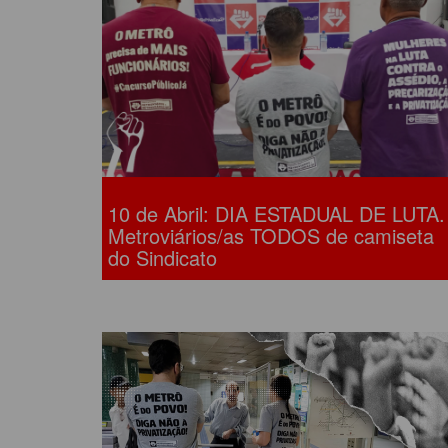
ACORDOS COLETIVOS
CO
DOCUMENTOS
ES
C
C
10 de Abril: DIA ESTADUAL DE LUTA.
Metroviários/as TODOS de camiseta
do Sindicato