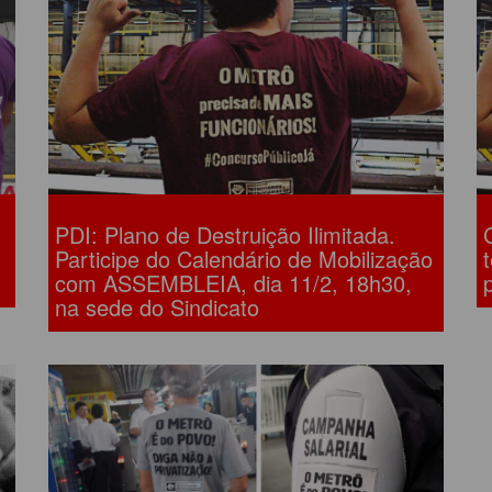
LÔNIA DE FÉRIAS
OUTRAS PUBLICAÇÕES
PORTE, LAZER E
ULTURA
LASSIFICADOS
PDI: Plano de Destruição Ilimitada.
Participe do Calendário de Mobilização
com ASSEMBLEIA, dia 11/2, 18h30,
na sede do Sindicato