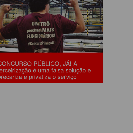
CONCURSO PÚBLICO, JÁ! A
terceirização é uma falsa solução e
precariza e privatiza o serviço