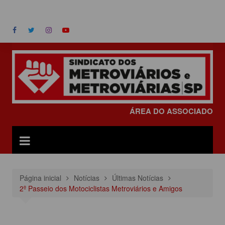
Ir
ÁREA DO ASSOCIADO
para
o
conteúdo
ÁREA DO ASSOCIADO
Página inicial
Notícias
Últimas Notícias
2º Passeio dos Motociclistas Metroviários e Amigos