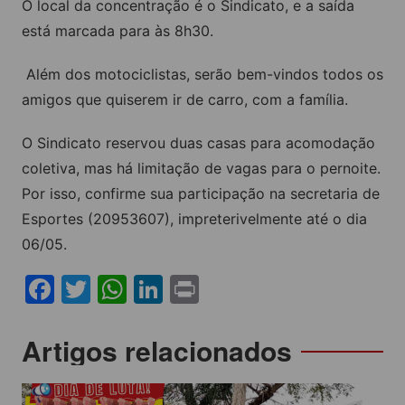
O local da concentração é o Sindicato, e a saída
está marcada para às 8h30.
Além dos motociclistas, serão bem-vindos todos os
amigos que quiserem ir de carro, com a família.
O Sindicato reservou duas casas para acomodação
coletiva, mas há limitação de vagas para o pernoite.
Por isso, confirme sua participação na secretaria de
Esportes (20953607), impreterivelmente até o dia
06/05.
F
T
W
Li
Pr
a
w
h
n
in
c
itt
at
k
t
Navegação
Artigos relacionados
e
er
s
e
de
b
A
dI