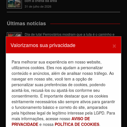
com a chefia da área
31 de julho de 2026
Últimas notícias
Dia de luta! Ferroviários mostram que a luta é o caminho e
enfraquecem o privatista Tarcísio
×
Valorizamos sua privacidade
5 de agosto de 2026
Dia 4/8, É DIA DE LUTA contra a privatização da CPTM.
PARTICIPE!
Para melhorar sua experiência em nosso website,
3 de agosto de 2026
utilizamos cookies. Eles nos ajudam a personalizar
conteúdo e anúncios, além de analisar nosso tráfego. Ao
Reunião com Manutenção do EPB, com a Inspeção de Via e
com a chefia da área
navegar em nosso site, você tem a opção de
31 de julho de 2026
personalizar suas preferências de cookies, podendo
aceitá-los, recusá-los ou ajustá-los conforme seu
Sobre a REUNIÃO entre o Sindicato e o Metrus
consentimento. É importante destacar que os cookies
30 de julho de 2026
estritamente necessários são sempre ativos para garantir
o funcionamento básico e correto do site, amparados
Caos nos trens mostrou mais uma vez que privatização é
pela hipótese legal de legítimo interesse pela LGPD. Para
contra a população
mais informações, acesse nosso
AVISO DE
30 de julho de 2026
PRIVACIDADE
e nossa
POLÍTICA DE COOKIES
.