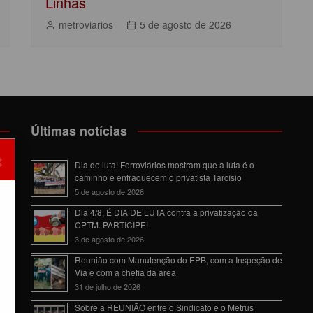
Linhas
metroviarios
5 de agosto de 2026
Últimas notícias
×
Dia de luta! Ferroviários mostram que a luta é o
caminho e enfraquecem o privatista Tarcísio
5 de agosto de 2026
da
Dia 4/8, É DIA DE LUTA contra a privatização da
CPTM. PARTICIPE!
3 de agosto de 2026
Reunião com Manutenção do EPB, com a Inspeção de
Via e com a chefia da área
31 de julho de 2026
Sobre a REUNIÃO entre o Sindicato e o Metrus