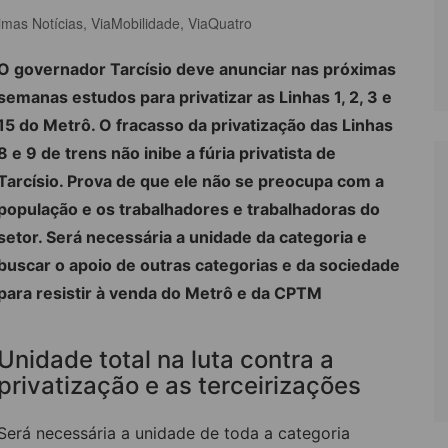
timas Notícias
,
ViaMobilidade
,
ViaQuatro
LÔNIA DE FÉRIAS
OUTRAS PUBLICAÇÕES
O governador Tarcísio deve anunciar nas próximas
PORTE, LAZER E
ULTURA
semanas estudos para privatizar as Linhas 1, 2, 3 e
15 do Metrô. O fracasso da privatização das Linhas
LASSIFICADOS
8 e 9 de trens não inibe a fúria privatista de
Tarcísio. Prova de que ele não se preocupa com a
população e os trabalhadores e trabalhadoras do
setor. Será necessária a unidade da categoria e
buscar o apoio de outras categorias e da sociedade
para resistir à venda do Metrô e da CPTM
Unidade total na luta contra a
privatização e as terceirizações
Será necessária a unidade de toda a categoria