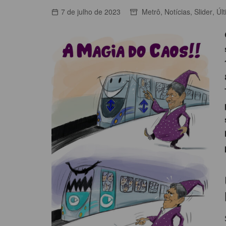
ACORDOS COLETIVOS
7 de julho de 2023
Metrô
,
Notícias
,
Slider
,
Úl
CO
DOCUMENTOS
ES
C
C