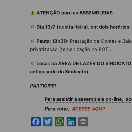
ATENÇÃO para as ASSEMBLEIAS
Dia 13/7 (quinta-feira), em dois horários
Pauta:
1
8h30:
Prestação de Contas e Bala
privatização (terceirização no POT).
Local: na ÁREA DE LAZER DO SINDICATO
antiga sede do Sindicato)
PARTICIPE!
Para assistir a assembleia on-line, a
Para votar,
ACESSE AQUI!
F
T
W
Li
Pr
a
w
h
n
in