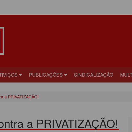
ÁREA DO ASSOCIADO
RVIÇOS
PUBLICAÇÕES
SINDICALIZAÇÃO
MULT
ECRETARIAS
BILHETE
FOT
ra a PRIVATIZAÇÃO!
RÍDICO
PLATAFORMA
VÍD
AÚDE
CARTA ABERTA
ntra a PRIVATIZAÇÃO!
ECADASTRAMENTO
INFORME PUBLICITÁRIO
ONVÊNIOS
PRESTANDO CONTAS