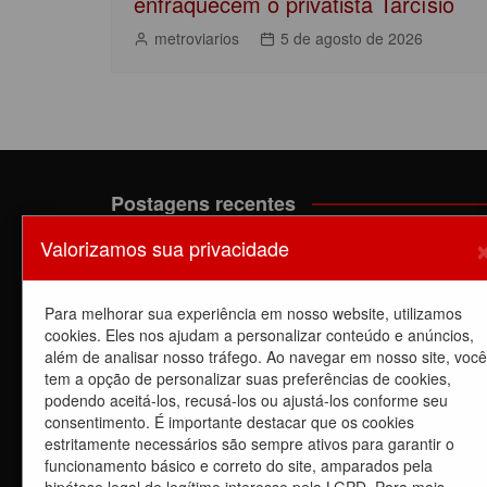
enfraquecem o privatista Tarcísio
metroviarios
5 de agosto de 2026
Postagens recentes
Valorizamos sua privacidade
Dia de luta! Ferroviários mostram que a luta é o
caminho e enfraquecem o privatista Tarcísio
5 de agosto de 2026
Para melhorar sua experiência em nosso website, utilizamos
Dia de Luta: em apoio a GREVE dos trabalhadores 
cookies. Eles nos ajudam a personalizar conteúdo e anúncios,
CPTM – Linhas
além de analisar nosso tráfego. Ao navegar em nosso site, você
5 de agosto de 2026
tem a opção de personalizar suas preferências de cookies,
podendo aceitá-los, recusá-los ou ajustá-los conforme seu
Carta Aberta – 04/08/2026
consentimento. É importante destacar que os cookies
4 de agosto de 2026
estritamente necessários são sempre ativos para garantir o
funcionamento básico e correto do site, amparados pela
Dia 4/8, É DIA DE LUTA contra a privatização da