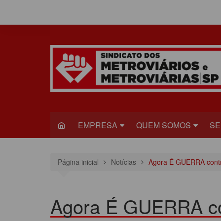
Ir
para
o
conteúdo
EMPRESA
QUEM SOMOS
SE
METRÔ
DIRETORIA
S
Página inicial
Notícias
Agora É GUERRA cont
VIAQUATRO
HISTÓRIA
JU
VIAMOBILIDADE
CONGRESSO
S
Agora É GUERRA co
ESTATUTO DO
R
SINDICADO
C