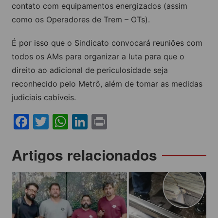
contato com equipamentos energizados (assim
como os Operadores de Trem – OTs).
É por isso que o Sindicato convocará reuniões com
todos os AMs para organizar a luta para que o
direito ao adicional de periculosidade seja
reconhecido pelo Metrô, além de tomar as medidas
judiciais cabíveis.
F
T
W
Li
Pr
a
w
h
n
in
c
itt
at
k
t
Navegação
Artigos relacionados
e
er
s
e
de
b
A
dI
Post
o
p
n
o
p