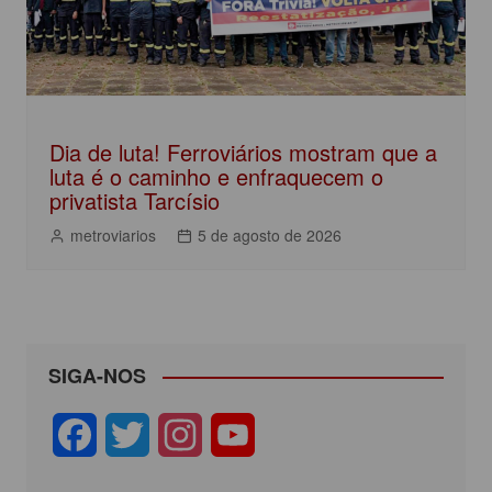
Dia de luta! Ferroviários mostram que a
luta é o caminho e enfraquecem o
privatista Tarcísio
metroviarios
5 de agosto de 2026
SIGA-NOS
F
T
I
Y
a
w
n
o