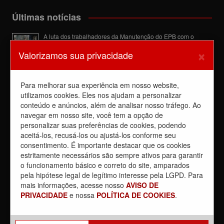
Últimas notícias
A luta dos trabalhadores da Manutenção do EPB com o
Sindicato barra a dupla função
×
Valorizamos sua privacidade
6 de agosto de 2026
Dia de luta! Ferroviários mostram que a luta é o caminho e
enfraquecem o privatista Tarcísio
Para melhorar sua experiência em nosso website,
5 de agosto de 2026
utilizamos cookies. Eles nos ajudam a personalizar
conteúdo e anúncios, além de analisar nosso tráfego. Ao
Dia 4/8, É DIA DE LUTA contra a privatização da CPTM.
PARTICIPE!
navegar em nosso site, você tem a opção de
3 de agosto de 2026
personalizar suas preferências de cookies, podendo
aceitá-los, recusá-los ou ajustá-los conforme seu
Reunião com Manutenção do EPB, com a Inspeção de Via e
consentimento. É importante destacar que os cookies
com a chefia da área
estritamente necessários são sempre ativos para garantir
31 de julho de 2026
o funcionamento básico e correto do site, amparados
Sobre a REUNIÃO entre o Sindicato e o Metrus
pela hipótese legal de legítimo interesse pela LGPD. Para
30 de julho de 2026
mais informações, acesse nosso
AVISO DE
PRIVACIDADE
e nossa
POLÍTICA DE COOKIES
.