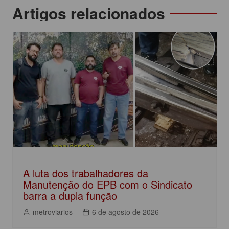
c
itt
at
k
t
Navegação
Artigos relacionados
e
er
s
e
de
b
A
dI
Post
o
p
n
o
p
k
A luta dos trabalhadores da
Manutenção do EPB com o Sindicato
barra a dupla função
metroviarios
6 de agosto de 2026