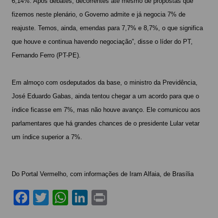
6,14%. Após debates, decorrentes até mesmo de propostas que
fizemos neste plenário, o Governo admite e já negocia 7% de
reajuste. Temos, ainda, emendas para 7,7% e 8,7%, o que significa
que houve e continua havendo negociação”, disse o líder do PT,
Fernando Ferro (PT-PE).
Em almoço com osdeputados da base, o ministro da Previdência,
José Eduardo Gabas, ainda tentou chegar a um acordo para que o
índice ficasse em 7%, mas não houve avanço. Ele comunicou aos
parlamentares que há grandes chances de o presidente Lular vetar
um índice superior a 7%.
Do Portal Vermelho, com informações de Iram Alfaia, de Brasília
F
T
W
Li
Pr
a
w
h
n
in