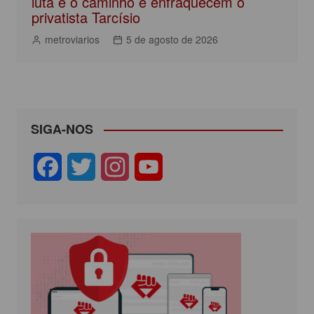
luta é o caminho e enfraquecem o
privatista Tarcísio
metroviarios
5 de agosto de 2026
SIGA-NOS
F
T
I
Y
a
w
n
o
c
i
s
u
e
t
t
T
b
t
a
u
o
e
g
b