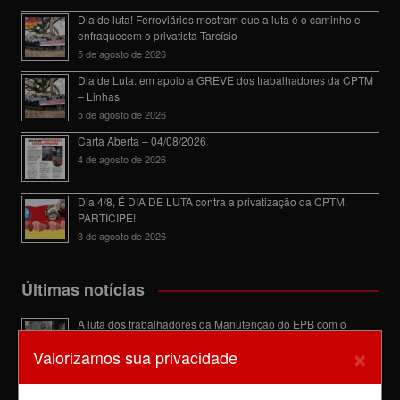
Dia de luta! Ferroviários mostram que a luta é o caminho e
enfraquecem o privatista Tarcísio
5 de agosto de 2026
Dia de Luta: em apoio a GREVE dos trabalhadores da CPTM
– Linhas
5 de agosto de 2026
Carta Aberta – 04/08/2026
4 de agosto de 2026
Dia 4/8, É DIA DE LUTA contra a privatização da CPTM.
PARTICIPE!
3 de agosto de 2026
Últimas notícias
A luta dos trabalhadores da Manutenção do EPB com o
Sindicato barra a dupla função
×
Valorizamos sua privacidade
6 de agosto de 2026
Dia de luta! Ferroviários mostram que a luta é o caminho e