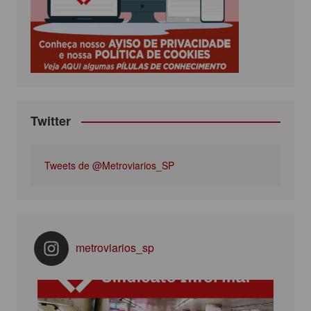
o
r
r
e
k
a
m
Twitter
Tweets de @Metroviarios_SP
metroviarios_sp