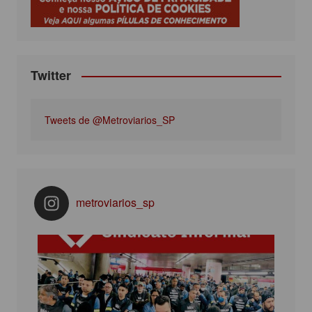
k
a
m
Twitter
Tweets de @Metroviarios_SP
metroviarios_sp