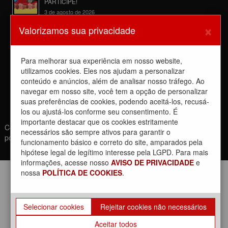
PARTICIPE!
3 de agosto de 2026
×
Reunião com Manutenção do EPB, com a Inspeção de Via e
Valorizamos sua privacidade
com a chefia da área
31 de julho de 2026
Para melhorar sua experiência em nosso website,
Sobre a REUNIÃO entre o Sindicato e o Metrus
utilizamos cookies. Eles nos ajudam a personalizar
30 de julho de 2026
conteúdo e anúncios, além de analisar nosso tráfego. Ao
navegar em nosso site, você tem a opção de personalizar
suas preferências de cookies, podendo aceitá-los, recusá-
los ou ajustá-los conforme seu consentimento. É
importante destacar que os cookies estritamente
Copyrights © 2021. Todos os direitos reservados. | Desenvolvido
necessários são sempre ativos para garantir o
por: Movimento Br
funcionamento básico e correto do site, amparados pela
hipótese legal de legítimo interesse pela LGPD. Para mais
informações, acesse nosso
AVISO DE PRIVACIDADE
e
nossa
POLÍTICA DE COOKIES
.
Selecionar cookies
Rejeitar cookies não necessários
Aceitar todos