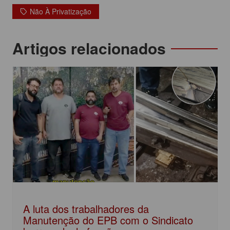
e
er
s
e
Não À Privatização
b
A
dI
o
p
n
Navegação
Artigos relacionados
o
p
de
k
Post
A luta dos trabalhadores da
Manutenção do EPB com o Sindicato