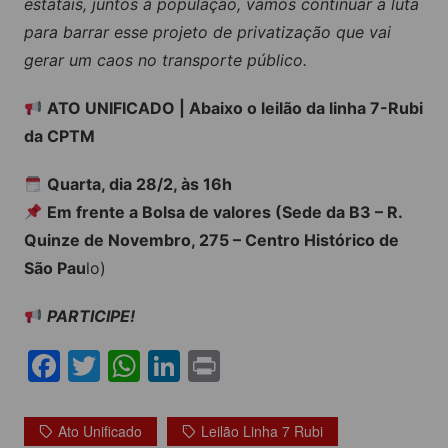
estatais, juntos à população, vamos continuar a luta
para barrar esse projeto de privatização que vai
gerar um caos no transporte público.
ATO UNIFICADO | Abaixo o leilão da linha 7-Rubi
da CPTM
Quarta, dia 28/2, às 16h
Em frente a Bolsa de valores (Sede da B3 – R.
Quinze de Novembro, 275 – Centro Histórico de
São Pau
lo)
PARTICIPE!
F
T
W
Li
Pr
a
w
h
n
in
c
itt
at
k
t
Ato Unificado
Leilão Linha 7 Rubi