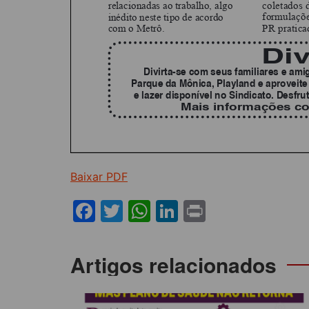
Baixar PDF
F
T
W
Li
Pr
a
w
h
n
in
c
itt
at
k
t
Navegação
Artigos relacionados
e
er
s
e
de
b
A
dI