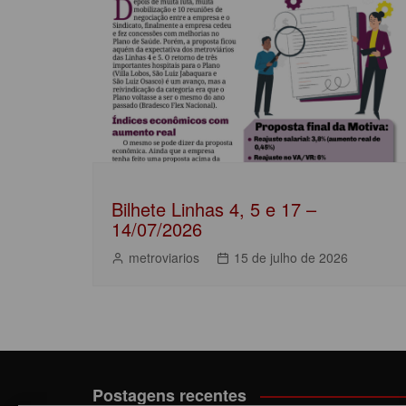
Post
o
p
n
o
p
k
Bilhete Linhas 4, 5 e 17 –
14/07/2026
metroviarios
15 de julho de 2026
Postagens recentes