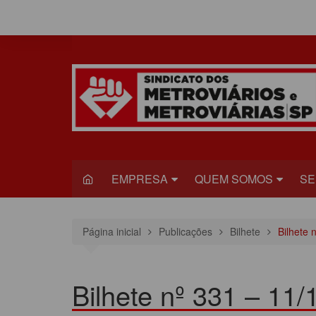
Ir
para
o
conteúdo
EMPRESA
QUEM SOMOS
SE
METRÔ
DIRETORIA
S
Página inicial
Publicações
Bilhete
Bilhete 
VIAQUATRO
HISTÓRIA
JU
VIAMOBILIDADE
CONGRESSO
S
Bilhete nº 331 – 11/
ESTATUTO DO
R
SINDICADO
C