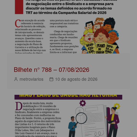
o
p
n
o
p
k
Bilhete n° 788 – 07/08/2026
metroviarios
10 de agosto de 2026