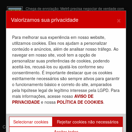
Chega de enrolação: Metrô precisa negociar de verdade com
a categoria
×
Valorizamos sua privacidade
10 de agosto de 2026
A luta dos trabalhadores da Manutenção do EPB com o
Sindicato barra a dupla função
Para melhorar sua experiência em nosso website,
6 de agosto de 2026
utilizamos cookies. Eles nos ajudam a personalizar
conteúdo e anúncios, além de analisar nosso tráfego. Ao
Dia de luta! Ferroviários mostram que a luta é o caminho e
enfraquecem o privatista Tarcísio
navegar em nosso site, você tem a opção de
5 de agosto de 2026
personalizar suas preferências de cookies, podendo
aceitá-los, recusá-los ou ajustá-los conforme seu
Dia 4/8, É DIA DE LUTA contra a privatização da CPTM.
consentimento. É importante destacar que os cookies
PARTICIPE!
estritamente necessários são sempre ativos para garantir
3 de agosto de 2026
o funcionamento básico e correto do site, amparados
Reunião com Manutenção do EPB, com a Inspeção de Via e
pela hipótese legal de legítimo interesse pela LGPD. Para
com a chefia da área
mais informações, acesse nosso
AVISO DE
31 de julho de 2026
PRIVACIDADE
e nossa
POLÍTICA DE COOKIES
.
Selecionar cookies
Rejeitar cookies não necessários
Copyrights © 2021. Todos os direitos reservados. | Desenvolvido
Aceitar todos