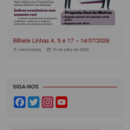
Bilhete Linhas 4, 5 e 17 – 14/07/2026
metroviarios
15 de julho de 2026
SIGA-NOS
F
T
I
Y
a
w
n
o
c
i
s
u