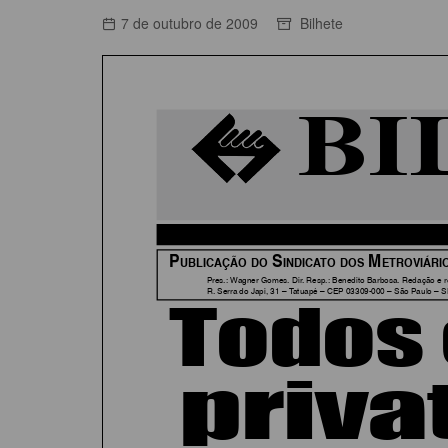
ACORDOS COLETIVOS
7 de outubro de 2009
Bilhete
CO
DOCUMENTOS
ES
C
C