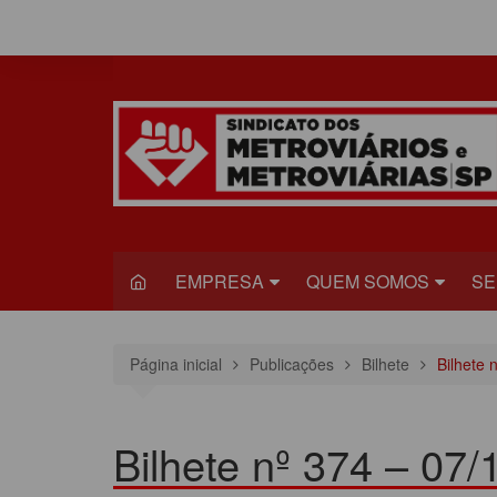
Ir
para
o
conteúdo
EMPRESA
QUEM SOMOS
SE
METRÔ
DIRETORIA
S
Página inicial
Publicações
Bilhete
Bilhete 
VIAQUATRO
HISTÓRIA
JU
VIAMOBILIDADE
CONGRESSO
S
Bilhete nº 374 – 07/
ESTATUTO DO
R
SINDICADO
C