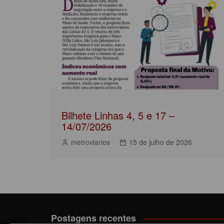
Post
o
p
n
o
p
k
Bilhete Linhas 4, 5 e 17 –
14/07/2026
metroviarios
15 de julho de 2026
Postagens recentes