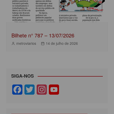
Bilhete n° 787 – 13/07/2026
metroviarios
14 de julho de 2026
SIGA-NOS
F
T
I
Y
a
w
n
o
c
i
s
u