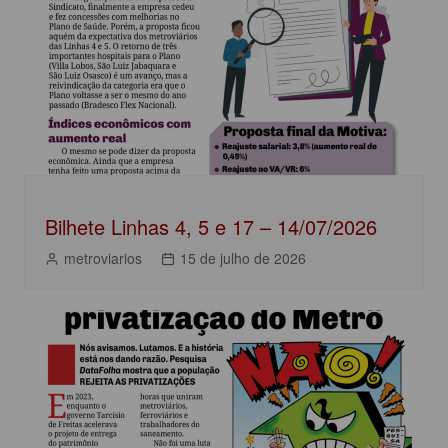
o
p
n
o
p
k
Bilhete Linhas 4, 5 e 17 – 14/07/2026
metroviarios
15 de julho de 2026