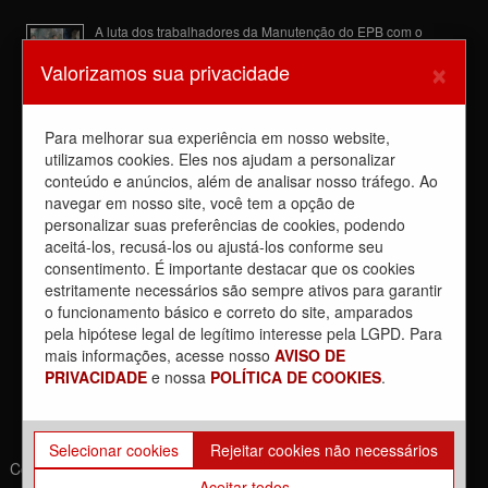
A luta dos trabalhadores da Manutenção do EPB com o
Sindicato barra a dupla função
×
Valorizamos sua privacidade
6 de agosto de 2026
Dia de luta! Ferroviários mostram que a luta é o caminho e
enfraquecem o privatista Tarcísio
Para melhorar sua experiência em nosso website,
5 de agosto de 2026
utilizamos cookies. Eles nos ajudam a personalizar
conteúdo e anúncios, além de analisar nosso tráfego. Ao
Dia 4/8, É DIA DE LUTA contra a privatização da CPTM.
PARTICIPE!
navegar em nosso site, você tem a opção de
3 de agosto de 2026
personalizar suas preferências de cookies, podendo
aceitá-los, recusá-los ou ajustá-los conforme seu
Reunião com Manutenção do EPB, com a Inspeção de Via e
consentimento. É importante destacar que os cookies
com a chefia da área
estritamente necessários são sempre ativos para garantir
31 de julho de 2026
o funcionamento básico e correto do site, amparados
Sobre a REUNIÃO entre o Sindicato e o Metrus
pela hipótese legal de legítimo interesse pela LGPD. Para
30 de julho de 2026
mais informações, acesse nosso
AVISO DE
PRIVACIDADE
e nossa
POLÍTICA DE COOKIES
.
Selecionar cookies
Rejeitar cookies não necessários
Copyrights © 2021. Todos os direitos reservados. | Desenvolvido
Aceitar todos