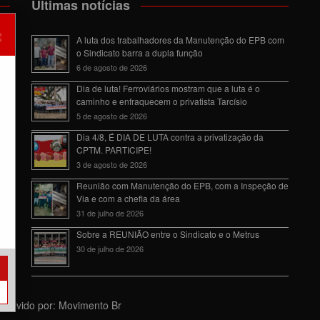
Últimas notícias
×
om
A luta dos trabalhadores da Manutenção do EPB com
o Sindicato barra a dupla função
6 de agosto de 2026
Dia de luta! Ferroviários mostram que a luta é o
caminho e enfraquecem o privatista Tarcísio
5 de agosto de 2026
da
Dia 4/8, É DIA DE LUTA contra a privatização da
CPTM. PARTICIPE!
3 de agosto de 2026
Reunião com Manutenção do EPB, com a Inspeção de
Via e com a chefia da área
31 de julho de 2026
Sobre a REUNIÃO entre o Sindicato e o Metrus
30 de julho de 2026
nvolvido por: Movimento Br