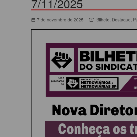
7/11/2025
ACORDOS COLETIVOS
CO
DOCUMENTOS
7 de novembro de 2025
Bilhete
,
Destaque
,
P
ES
C
C