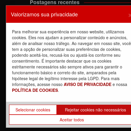
Postagens recentes
Valorizamos sua privacidade
A luta dos trabalhadores da Manutenção do EPB c
o Sindicato barra a dupla função
6 de agosto de 2026
Para melhorar sua experiência em nosso website, utilizamos
Dia de luta! Ferroviários mostram que a luta é o
cookies. Eles nos ajudam a personalizar conteúdo e anúncios,
caminho e enfraquecem o privatista Tarcísio
além de analisar nosso tráfego. Ao navegar em nosso site, você
5 de agosto de 2026
tem a opção de personalizar suas preferências de cookies,
podendo aceitá-los, recusá-los ou ajustá-los conforme seu
Dia de Luta: em apoio a GREVE dos trabalhadores 
consentimento. É importante destacar que os cookies
CPTM – Linhas
estritamente necessários são sempre ativos para garantir o
5 de agosto de 2026
funcionamento básico e correto do site, amparados pela
Carta Aberta – 04/08/2026
hipótese legal de legítimo interesse pela LGPD. Para mais
4 de agosto de 2026
informações, acesse nosso
AVISO DE PRIVACIDADE
e nossa
POLÍTICA DE COOKIES
.
Dia 4/8, É DIA DE LUTA contra a privatização da
CPTM. PARTICIPE!
3 de agosto de 2026
Selecionar cookies
Rejeitar cookies não necessários
Aceitar todos
Copyrights © 2021. Todos os direitos reservados. | Dese