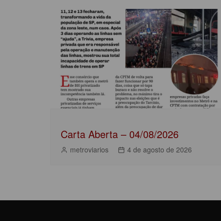
de
b
A
dI
Post
o
p
n
o
p
k
Carta Aberta – 04/08/2026
metroviarios
4 de agosto de 2026