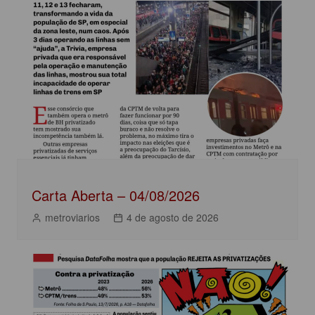
b
A
dI
Post
o
p
n
o
p
k
Carta Aberta – 04/08/2026
metroviarios
4 de agosto de 2026