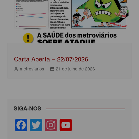
Carta Aberta – 22/07/2026
metroviarios
21 de julho de 2026
SIGA-NOS
F
T
I
Y
a
w
n
o