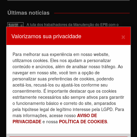
Últimas notícias
A luta dos trabalhadores da Manutenção do EPB com o
Sindicato barra a dupla função
×
Valorizamos sua privacidade
6 de agosto de 2026
Dia de luta! Ferroviários mostram que a luta é o caminho e
enfraquecem o privatista Tarcísio
Para melhorar sua experiência em nosso website,
5 de agosto de 2026
utilizamos cookies. Eles nos ajudam a personalizar
conteúdo e anúncios, além de analisar nosso tráfego. Ao
Dia 4/8, É DIA DE LUTA contra a privatização da CPTM.
PARTICIPE!
navegar em nosso site, você tem a opção de
3 de agosto de 2026
personalizar suas preferências de cookies, podendo
aceitá-los, recusá-los ou ajustá-los conforme seu
Reunião com Manutenção do EPB, com a Inspeção de Via e
consentimento. É importante destacar que os cookies
com a chefia da área
estritamente necessários são sempre ativos para garantir
31 de julho de 2026
o funcionamento básico e correto do site, amparados
Sobre a REUNIÃO entre o Sindicato e o Metrus
pela hipótese legal de legítimo interesse pela LGPD. Para
30 de julho de 2026
mais informações, acesse nosso
AVISO DE
PRIVACIDADE
e nossa
POLÍTICA DE COOKIES
.