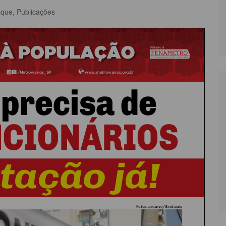
aque
,
Publicações
LÔNIA DE FÉRIAS
OUTRAS PUBLICAÇÕES
PORTE, LAZER E
ULTURA
LASSIFICADOS