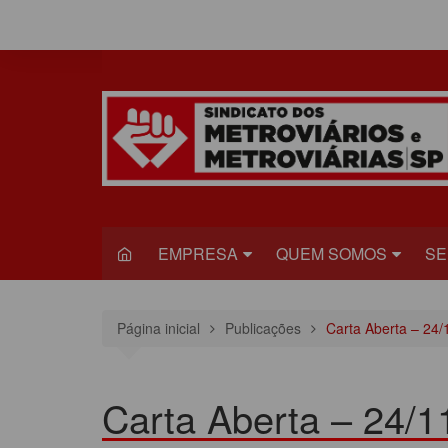
Ir
para
o
conteúdo
EMPRESA
QUEM SOMOS
SE
METRÔ
DIRETORIA
S
Página inicial
Publicações
Carta Aberta – 24/
VIAQUATRO
HISTÓRIA
JU
VIAMOBILIDADE
CONGRESSO
S
Carta Aberta – 24/1
ESTATUTO DO
R
SINDICADO
C