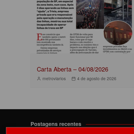
Post
o
p
n
o
p
k
Carta Aberta – 04/08/2026
metroviarios
4 de agosto de 2026
Postagens recentes