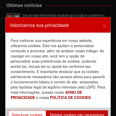
Últimas notícias
Dia de luta! Ferroviários mostram que a luta é o caminho e
enfraquecem o privatista Tarcísio
×
Valorizamos sua privacidade
5 de agosto de 2026
Dia 4/8, É DIA DE LUTA contra a privatização da CPTM.
PARTICIPE!
Para melhorar sua experiência em nosso website,
3 de agosto de 2026
utilizamos cookies. Eles nos ajudam a personalizar
conteúdo e anúncios, além de analisar nosso tráfego. Ao
Reunião com Manutenção do EPB, com a Inspeção de Via e
com a chefia da área
navegar em nosso site, você tem a opção de
31 de julho de 2026
personalizar suas preferências de cookies, podendo
aceitá-los, recusá-los ou ajustá-los conforme seu
Sobre a REUNIÃO entre o Sindicato e o Metrus
consentimento. É importante destacar que os cookies
30 de julho de 2026
estritamente necessários são sempre ativos para garantir
o funcionamento básico e correto do site, amparados
Caos nos trens mostrou mais uma vez que privatização é
pela hipótese legal de legítimo interesse pela LGPD. Para
contra a população
mais informações, acesse nosso
AVISO DE
30 de julho de 2026
PRIVACIDADE
e nossa
POLÍTICA DE COOKIES
.
Selecionar cookies
Rejeitar cookies não necessários