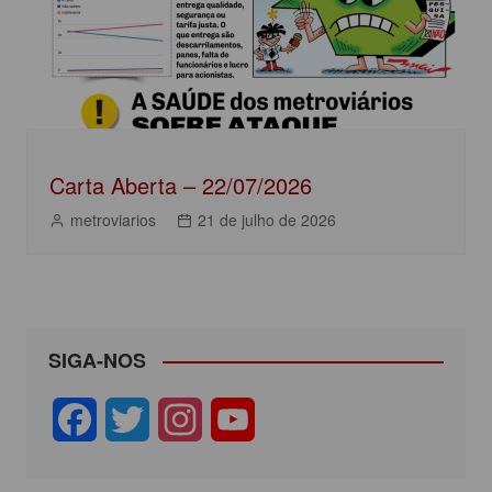
Carta Aberta – 22/07/2026
metroviarios
21 de julho de 2026
SIGA-NOS
F
T
I
Y
a
w
n
o