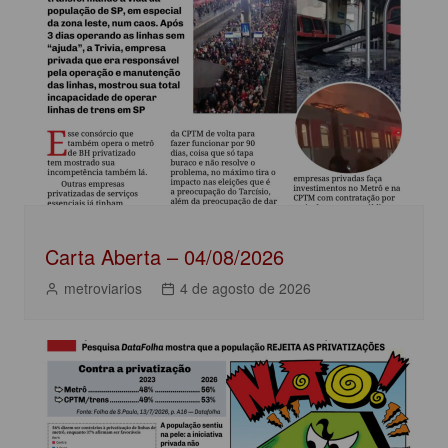
b
A
dI
Post
o
p
n
o
p
k
Carta Aberta – 04/08/2026
metroviarios
4 de agosto de 2026