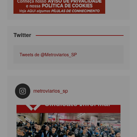
k
a
m
Twitter
Tweets de @Metroviarios_SP
metroviarios_sp