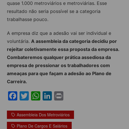
quase 1.000 metroviários e metroviárias. Esse
resultado não seria possível se a categoria
trabalhasse pouco.
A empresa diz que a adesão vai ser individual e
voluntária.
A assembleia da categoria decidiu por
rejeitar coletivamente essa proposta da empresa.
Combateremos qualquer prática assediosa da
empresa de pressionar os trabalhadores com
ameaças para que façam a adesão ao Plano de
Carreira.
F
T
W
Li
Pr
a
w
h
n
in
c
itt
at
k
t
Assembleia Dos Metroviários
e
er
s
e
Plano De Cargos E Salários