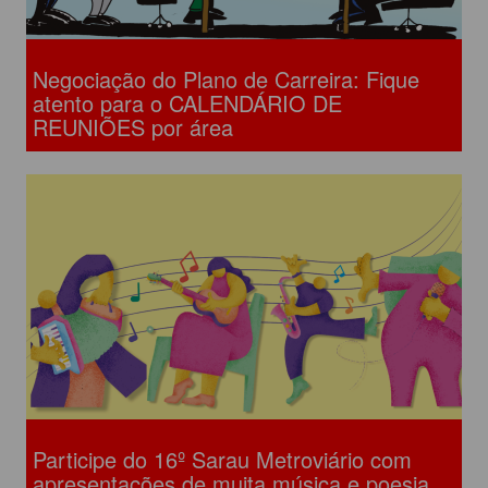
Negociação do Plano de Carreira: Fique
atento para o CALENDÁRIO DE
REUNIÕES por área
Participe do 16º Sarau Metroviário com
apresentações de muita música e poesia.