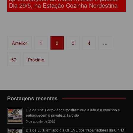
Dia 29/5, na Estação Cozinha Nordestina
Navegação
Anterior
1
2
3
4
…
por
posts
57
Próximo
Postagens recentes
Dia de luta! Ferroviários mostram que a luta é o caminho e
enfraquecem o privatista Tarcísio
5 de agosto de 2026
Dia de Luta: em apoio a GREVE dos trabalhadores da CPTM