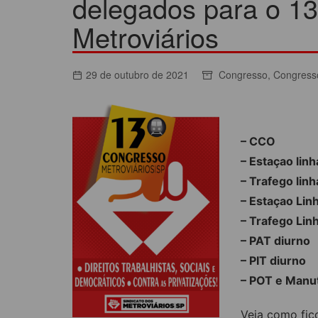
delegados para o 1
ACORDOS COLETIVOS
Metroviários
CO
DOCUMENTOS
ES
C
29 de outubro de 2021
Congresso
,
Congress
C
– CCO
– Estaçao linh
– Trafego linh
– Estaçao Lin
– Trafego Lin
– PAT diurno
– PIT diurno
– POT e Manu
Veja como fic