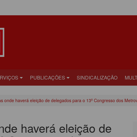
ÁREA DO ASSOCIADO
RVIÇOS
PUBLICAÇÕES
SINDICALIZAÇÃO
MULT
ECRETARIAS
BILHETE
FOT
s onde haverá eleição de delegados para o 13º Congresso dos Metrov
RÍDICO
PLATAFORMA
VÍD
AÚDE
CARTA ABERTA
nde haverá eleição de
ECADASTRAMENTO
INFORME PUBLICITÁRIO
ONVÊNIOS
PRESTANDO CONTAS