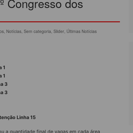
3º Congresso dos
LÔNIA DE FÉRIAS
OUTRAS PUBLICAÇÕES
PORTE, LAZER E
ULTURA
os
,
Notícias
,
Sem categoria
,
Slider
,
Últimas Notícias
LASSIFICADOS
a 1
a 1
ha 3
ha 3
tenção Linha 15
ou a quantidade final de vagas em cada área