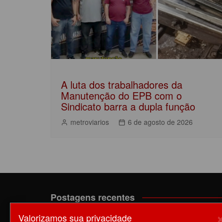
A luta dos trabalhadores da
Manutenção do EPB com o
Sindicato barra a dupla função
metroviarios
6 de agosto de 2026
Postagens recentes
Valorizamos sua privacidade
A luta dos trabalhadores da Manutenção do EPB c