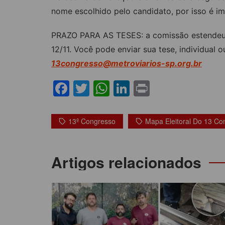
nome escolhido pelo candidato, por isso é im
PRAZO PARA AS TESES: a comissão estendeu o
12/11. Você pode enviar sua tese, individual ou
13congresso@metroviarios-sp.org.br
F
T
W
Li
Pr
a
w
h
n
in
c
itt
at
k
t
13º Congresso
Mapa Eleitoral Do 13 Co
e
er
s
e
b
A
dI
Navegação
Artigos relacionados
o
p
n
de
o
p
Post
k