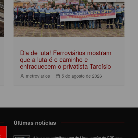
Dia de luta! Ferroviários mostram
que a luta é o caminho e
enfraquecem o privatista Tarcísio
metroviarios
5 de agosto de 2026
Últimas notícias
×
om
A luta dos trabalhadores da Manutenção do EPB com