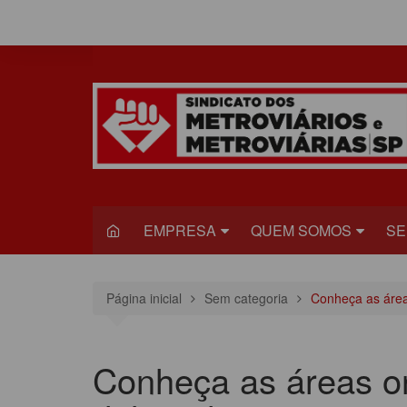
Ir
para
o
conteúdo
EMPRESA
QUEM SOMOS
SE
METRÔ
DIRETORIA
S
Página inicial
Sem categoria
Conheça as área
VIAQUATRO
HISTÓRIA
JU
VIAMOBILIDADE
CONGRESSO
S
Conheça as áreas o
ESTATUTO DO
R
SINDICADO
C