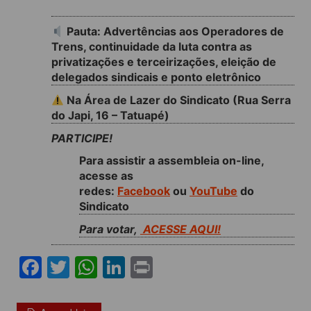
Pauta: Advertências aos Operadores de
Trens, continuidade da luta contra as
privatizações e terceirizações, eleição de
delegados sindicais e ponto eletrônico
Na Área de Lazer do Sindicato (Rua Serra
do Japi, 16 – Tatuapé)
PARTICIPE!
Para assistir a assembleia on-line,
acesse as
redes:
Facebook
ou
YouTube
do
Sindicato
Para votar,
ACESSE AQUI!
F
T
W
Li
Pr
a
w
h
n
in