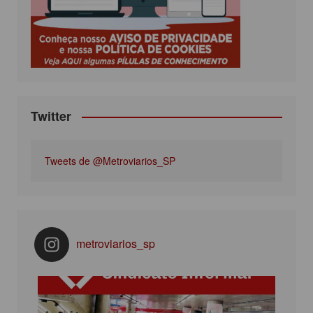
o
r
r
e
k
a
m
Twitter
Tweets de @Metroviarios_SP
metroviarios_sp