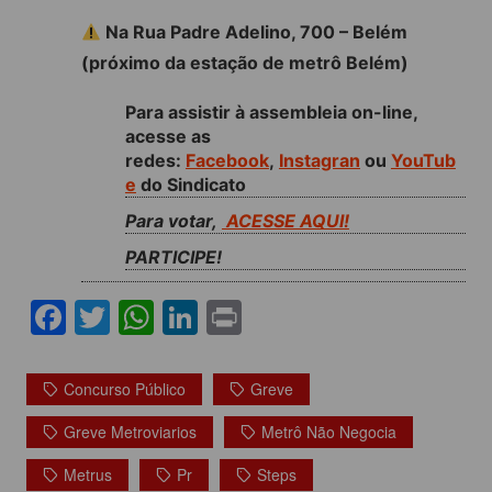
Na Rua Padre Adelino, 700 – Belém
(próximo da estação de metrô Belém)
Para assistir à assembleia on-line,
acesse as
redes:
Facebook
,
Instagran
ou
YouTub
e
do Sindicato
Para votar,
ACESSE AQUI!
PARTICIPE!
F
T
W
Li
Pr
a
w
h
n
in
c
itt
at
k
t
Concurso Público
Greve
e
er
s
e
Greve Metroviarios
Metrô Não Negocia
b
A
dI
Metrus
Pr
Steps