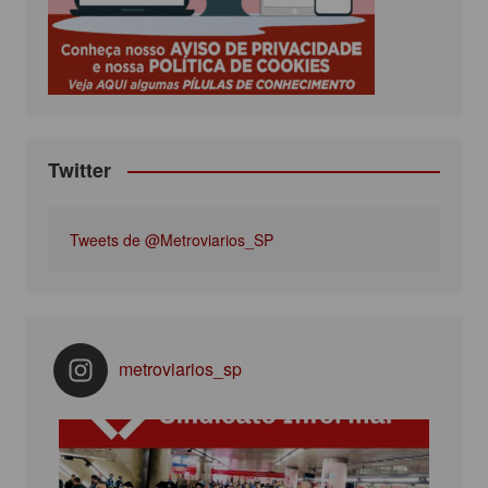
o
r
r
e
k
a
m
Twitter
Tweets de @Metroviarios_SP
metroviarios_sp