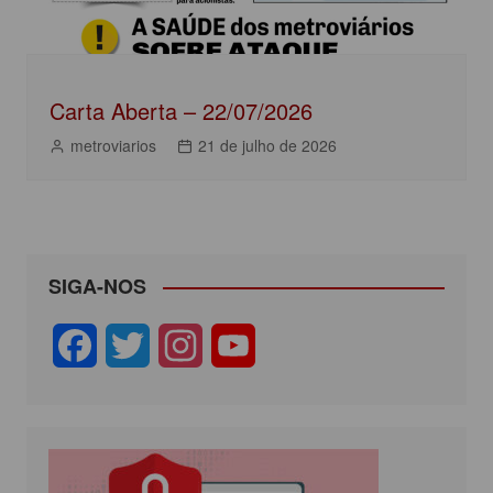
Carta Aberta – 22/07/2026
metroviarios
21 de julho de 2026
SIGA-NOS
F
T
I
Y
a
w
n
o
c
i
s
u
e
t
t
T