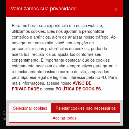
Sindicato barra a dupla função
×
Valorizamos sua privacidade
6 de agosto de 2026
Dia de luta! Ferroviários mostram que a luta é o caminho e
enfraquecem o privatista Tarcísio
Para melhorar sua experiência em nosso website,
5 de agosto de 2026
utilizamos cookies. Eles nos ajudam a personalizar
conteúdo e anúncios, além de analisar nosso tráfego. Ao
Dia 4/8, É DIA DE LUTA contra a privatização da CPTM.
PARTICIPE!
navegar em nosso site, você tem a opção de
3 de agosto de 2026
personalizar suas preferências de cookies, podendo
aceitá-los, recusá-los ou ajustá-los conforme seu
Reunião com Manutenção do EPB, com a Inspeção de Via e
consentimento. É importante destacar que os cookies
com a chefia da área
estritamente necessários são sempre ativos para garantir
31 de julho de 2026
o funcionamento básico e correto do site, amparados
Sobre a REUNIÃO entre o Sindicato e o Metrus
pela hipótese legal de legítimo interesse pela LGPD. Para
30 de julho de 2026
mais informações, acesse nosso
AVISO DE
PRIVACIDADE
e nossa
POLÍTICA DE COOKIES
.
Selecionar cookies
Rejeitar cookies não necessários
Copyrights © 2021. Todos os direitos reservados. | Desenvolvido
Aceitar todos
por: Movimento Br