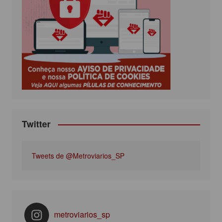
b
t
a
u
o
e
g
b
o
r
r
e
k
a
m
Twitter
Tweets de @Metroviarios_SP
metroviarios_sp