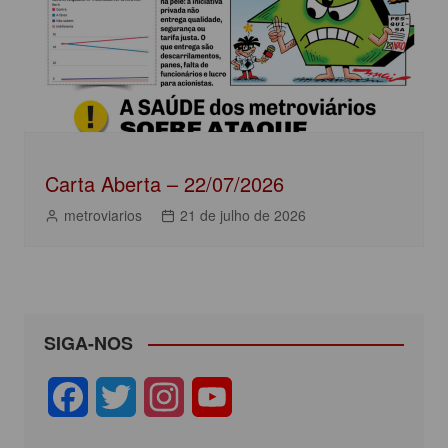
Carta Aberta – 22/07/2026
metroviarios
21 de julho de 2026
SIGA-NOS
F
T
I
Y
a
w
n
o