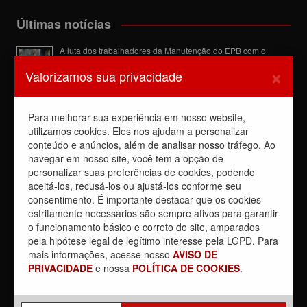
Últimas notícias
A luta dos trabalhadores da Manutenção do EPB com o
Sindicato barra a dupla função
×
Valorizamos sua privacidade
6 de agosto de 2026
Dia de luta! Ferroviários mostram que a luta é o caminho e
enfraquecem o privatista Tarcísio
Para melhorar sua experiência em nosso website,
5 de agosto de 2026
utilizamos cookies. Eles nos ajudam a personalizar
conteúdo e anúncios, além de analisar nosso tráfego. Ao
Dia 4/8, É DIA DE LUTA contra a privatização da CPTM.
PARTICIPE!
navegar em nosso site, você tem a opção de
3 de agosto de 2026
personalizar suas preferências de cookies, podendo
aceitá-los, recusá-los ou ajustá-los conforme seu
Reunião com Manutenção do EPB, com a Inspeção de Via e
consentimento. É importante destacar que os cookies
com a chefia da área
estritamente necessários são sempre ativos para garantir
31 de julho de 2026
o funcionamento básico e correto do site, amparados
Sobre a REUNIÃO entre o Sindicato e o Metrus
pela hipótese legal de legítimo interesse pela LGPD. Para
30 de julho de 2026
mais informações, acesse nosso
AVISO DE
PRIVACIDADE
e nossa
POLÍTICA DE COOKIES
.