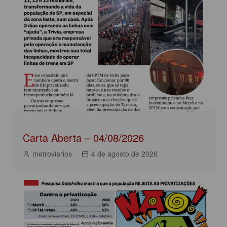
b
A
dI
Post
o
p
n
o
p
k
Carta Aberta – 04/08/2026
metroviarios
4 de agosto de 2026