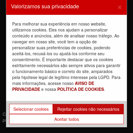
Sindicato barra a dupla função
×
Valorizamos sua privacidade
6 de agosto de 2026
Dia de luta! Ferroviários mostram que a luta é o caminho e
enfraquecem o privatista Tarcísio
Para melhorar sua experiência em nosso website,
5 de agosto de 2026
utilizamos cookies. Eles nos ajudam a personalizar
conteúdo e anúncios, além de analisar nosso tráfego. Ao
Dia 4/8, É DIA DE LUTA contra a privatização da CPTM.
PARTICIPE!
navegar em nosso site, você tem a opção de
3 de agosto de 2026
personalizar suas preferências de cookies, podendo
aceitá-los, recusá-los ou ajustá-los conforme seu
Reunião com Manutenção do EPB, com a Inspeção de Via e
consentimento. É importante destacar que os cookies
com a chefia da área
estritamente necessários são sempre ativos para garantir
31 de julho de 2026
o funcionamento básico e correto do site, amparados
Sobre a REUNIÃO entre o Sindicato e o Metrus
pela hipótese legal de legítimo interesse pela LGPD. Para
30 de julho de 2026
mais informações, acesse nosso
AVISO DE
PRIVACIDADE
e nossa
POLÍTICA DE COOKIES
.
Selecionar cookies
Rejeitar cookies não necessários
Copyrights © 2021. Todos os direitos reservados. | Desenvolvido
Aceitar todos
por: Movimento Br