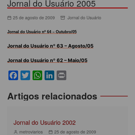
Jornal do Usuário 2005
25 de agosto de 2009
Jornal do Usuário
Jornal do Usuário nº 64 – Outubro/05
Jornal do Usuário nº 63 – Agosto/05
Jornal do Usuário nº 62 – Maio/05
F
T
W
Li
Pr
a
w
h
n
in
c
itt
at
k
t
Navegação
Artigos relacionados
e
er
s
e
de
b
A
dI
Post
o
p
n
Jornal do Usuário 2002
o
p
metroviarios
25 de agosto de 2009