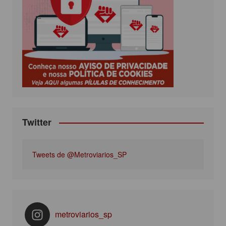
b
t
a
u
o
e
g
b
o
r
r
e
k
a
m
Twitter
Tweets de @Metroviarios_SP
metroviarios_sp