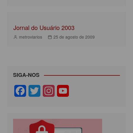
k
Jornal do Usuário 2003
metroviarios
25 de agosto de 2009
SIGA-NOS
F
T
I
Y
a
w
n
o
c
i
s
u
e
t
t
T