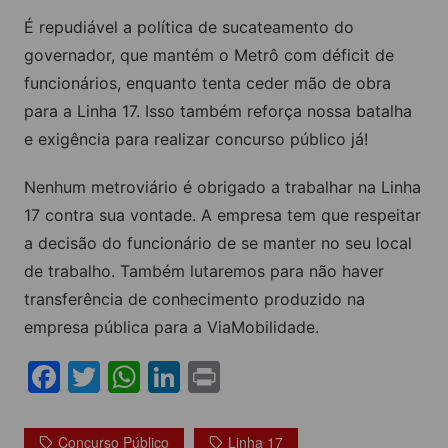
É repudiável a política de sucateamento do
governador, que mantém o Metrô com déficit de
funcionários, enquanto tenta ceder mão de obra
para a Linha 17. Isso também reforça nossa batalha
e exigência para realizar concurso público já!
Nenhum metroviário é obrigado a trabalhar na Linha
17 contra sua vontade. A empresa tem que respeitar
a decisão do funcionário de se manter no seu local
de trabalho. Também lutaremos para não haver
transferência de conhecimento produzido na
empresa pública para a ViaMobilidade.
F
T
W
Li
Pr
a
w
h
n
in
c
itt
at
k
t
Concurso Público
Linha 17