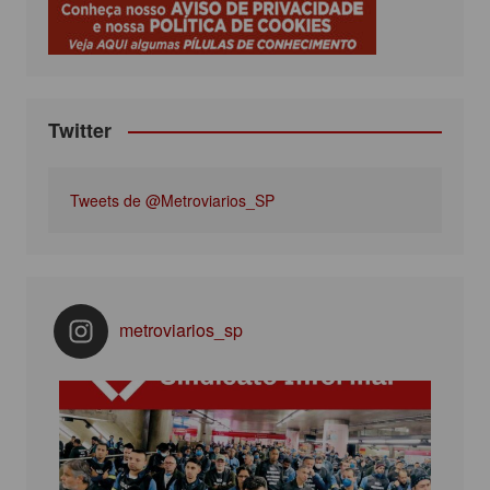
k
a
m
Twitter
Tweets de @Metroviarios_SP
metroviarios_sp