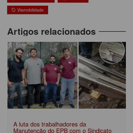
e
er
s
e
Viamobilidade
b
A
dI
o
p
n
Navegação
Artigos relacionados
o
p
de
k
Post
A luta dos trabalhadores da
Manutenção do EPB com o Sindicato