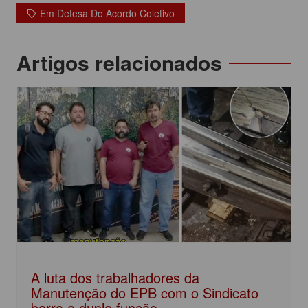
c
itt
at
k
t
Em Defesa Do Acordo Coletivo
e
er
s
e
b
A
dI
Navegação
Artigos relacionados
o
p
n
de
o
p
Post
k
A luta dos trabalhadores da
Manutenção do EPB com o Sindicato
barra a dupla função