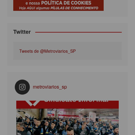
k
a
m
Twitter
Tweets de @Metroviarios_SP
metroviarios_sp