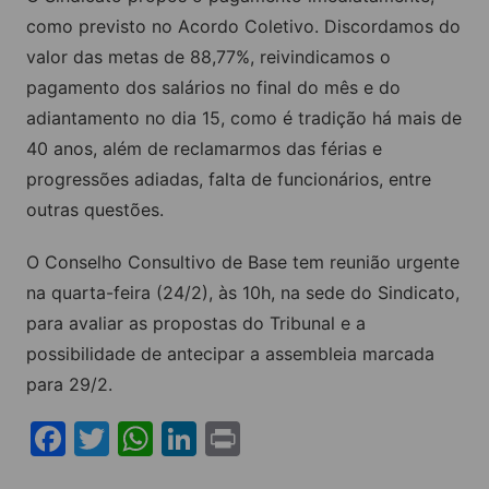
como previsto no Acordo Coletivo. Discordamos do
valor das metas de 88,77%, reivindicamos o
pagamento dos salários no final do mês e do
adiantamento no dia 15, como é tradição há mais de
40 anos, além de reclamarmos das férias e
progressões adiadas, falta de funcionários, entre
outras questões.
O Conselho Consultivo de Base tem reunião urgente
na quarta-feira (24/2), às 10h, na sede do Sindicato,
para avaliar as propostas do Tribunal e a
possibilidade de antecipar a assembleia marcada
para 29/2.
F
T
W
Li
Pr
a
w
h
n
in