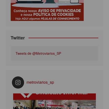
o
r
r
e
k
a
m
Twitter
Tweets de @Metroviarios_SP
metroviarios_sp