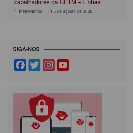
trabalhadores da CPTM – Linhas
metroviarios
5 de agosto de 2026
SIGA-NOS
F
T
I
Y
a
w
n
o
c
i
s
u
e
t
t
T
b
t
a
u
o
e
g
b