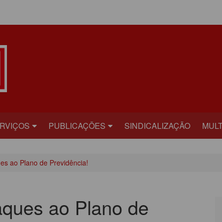
ÁREA DO ASSOCIADO
RVIÇOS
PUBLICAÇÕES
SINDICALIZAÇÃO
MULT
ECRETARIAS
BILHETE
FOT
es ao Plano de Previdência!
RÍDICO
PLATAFORMA
VÍD
AÚDE
CARTA ABERTA
aques ao Plano de
ECADASTRAMENTO
INFORME PUBLICITÁRIO
ONVÊNIOS
PRESTANDO CONTAS