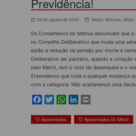
Previdência!
ACORDOS COLETIVOS
CO
DOCUMENTOS
23 de agosto de 2025
Metrô
,
Notícias
,
Slider
ES
C
Os Conselheiros do Metrus denunciam que a 
C
no Conselho Deliberativo que muda uma série
estão a redução da pensão por morte e tamb
Deliberativo ser paritário, quando a votação
pelo Metrô, tem o voto de desempate e o me
Entendemos que toda e qualquer mudança que 
com a categoria. Não aceitaremos uma decis
F
T
W
Li
Pr
a
w
h
n
in
c
itt
at
k
t
Aposentados
Aposentados Do Metrô
e
er
s
e