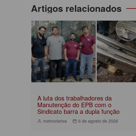
b
A
dI
Navegação
Artigos relacionados
o
p
n
de
o
p
Post
k
A luta dos trabalhadores da
Manutenção do EPB com o
Sindicato barra a dupla função
metroviarios
6 de agosto de 2026