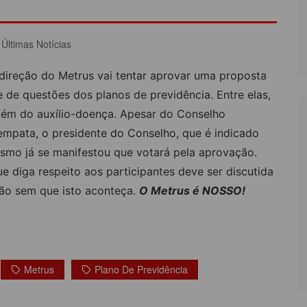
LÔNIA DE FÉRIAS
OUTRAS PUBLICAÇÕES
,
Últimas Notícias
PORTE, LAZER E
ULTURA
direção do Metrus vai tentar aprovar uma proposta
LASSIFICADOS
 de questões dos planos de previdência. Entre elas,
ém do auxílio-doença. Apesar do Conselho
 empata, o presidente do Conselho, que é indicado
smo já se manifestou que votará pela aprovação.
diga respeito aos participantes deve ser discutida
ão sem que isto aconteça.
O Metrus é NOSSO!
Metrus
Plano De Previdência