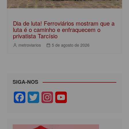
Dia de luta! Ferroviários mostram que a
luta é o caminho e enfraquecem o
privatista Tarcísio
metroviarios
5 de agosto de 2026
SIGA-NOS
F
T
I
Y
a
w
n
o
c
i
s
u