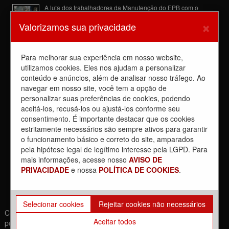
A luta dos trabalhadores da Manutenção do EPB com o
Sindicato barra a dupla função
×
Valorizamos sua privacidade
6 de agosto de 2026
Dia de luta! Ferroviários mostram que a luta é o caminho e
enfraquecem o privatista Tarcísio
Para melhorar sua experiência em nosso website,
5 de agosto de 2026
utilizamos cookies. Eles nos ajudam a personalizar
conteúdo e anúncios, além de analisar nosso tráfego. Ao
Dia 4/8, É DIA DE LUTA contra a privatização da CPTM.
PARTICIPE!
navegar em nosso site, você tem a opção de
3 de agosto de 2026
personalizar suas preferências de cookies, podendo
aceitá-los, recusá-los ou ajustá-los conforme seu
Reunião com Manutenção do EPB, com a Inspeção de Via e
consentimento. É importante destacar que os cookies
com a chefia da área
estritamente necessários são sempre ativos para garantir
31 de julho de 2026
o funcionamento básico e correto do site, amparados
Sobre a REUNIÃO entre o Sindicato e o Metrus
pela hipótese legal de legítimo interesse pela LGPD. Para
30 de julho de 2026
mais informações, acesse nosso
AVISO DE
PRIVACIDADE
e nossa
POLÍTICA DE COOKIES
.
Selecionar cookies
Rejeitar cookies não necessários
Copyrights © 2021. Todos os direitos reservados. | Desenvolvido
Aceitar todos
por: Movimento Br