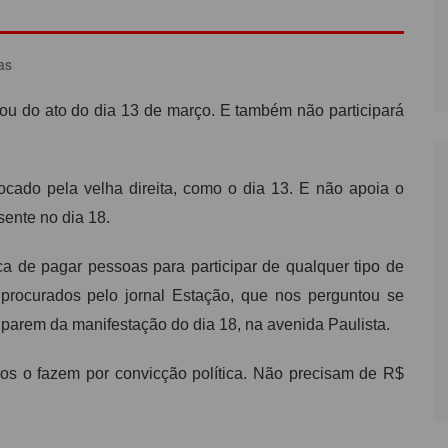
LÔNIA DE FÉRIAS
OUTRAS PUBLICAÇÕES
as
PORTE, LAZER E
ULTURA
pou do ato do dia 13 de março. E também não participará
LASSIFICADOS
ocado pela velha direita, como o dia 13. E não apoia o
sente no dia 18.
 de pagar pessoas para participar de qualquer tipo de
 procurados pelo jornal Estação, que nos perguntou se
arem da manifestação do dia 18, na avenida Paulista.
os o fazem por convicção política. Não precisam de R$