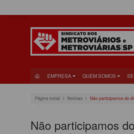
Ir
para
o
conteúdo
EMPRESA
QUEM SOMOS
SE
METRÔ
DIRETORIA
S
Página inicial
Notícias
Não participamos do di
VIAQUATRO
HISTÓRIA
JU
VIAMOBILIDADE
CONGRESSO
S
Não participamos do
ESTATUTO DO
R
SINDICADO
C