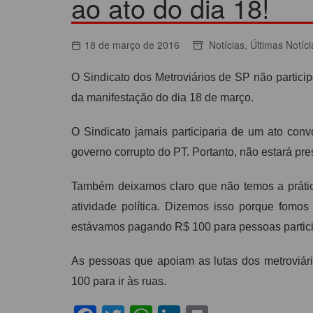
ao ato do dia 18!
ACORDOS COLETIVOS
CO
DOCUMENTOS
18 de março de 2016
Notícias
,
Últimas Notíci
ES
C
O Sindicato dos Metroviários de SP não partici
C
da manifestação do dia 18 de março.
O Sindicato jamais participaria de um ato conv
governo corrupto do PT. Portanto, não estará pre
Também deixamos claro que não temos a prática
atividade política. Dizemos isso porque fomos
estávamos pagando R$ 100 para pessoas particip
As pessoas que apoiam as lutas dos metroviári
100 para ir às ruas.