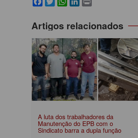
F
T
W
Li
Pr
a
w
h
n
in
c
itt
at
k
t
Navegação
Artigos relacionados
e
er
s
e
de
b
A
dI
Post
o
p
n
o
p
k
A luta dos trabalhadores da
Manutenção do EPB com o
Sindicato barra a dupla função