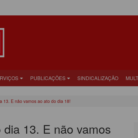
ÁREA DO ASSOCIADO
RVIÇOS
PUBLICAÇÕES
SINDICALIZAÇÃO
MULT
ECRETARIAS
BILHETE
FOT
a 13. E não vamos ao ato do dia 18!
RÍDICO
PLATAFORMA
VÍD
AÚDE
CARTA ABERTA
 dia 13. E não vamos
ECADASTRAMENTO
INFORME PUBLICITÁRIO
ONVÊNIOS
PRESTANDO CONTAS