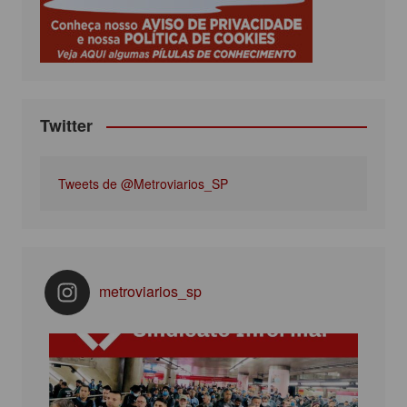
k
a
m
Twitter
Tweets de @Metroviarios_SP
metroviarios_sp