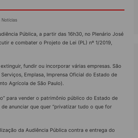
LÔNIA DE FÉRIAS
OUTRAS PUBLICAÇÕES
 Notícias
PORTE, LAZER E
ULTURA
diência Pública, a partir das 16h30, no Plenário José
LASSIFICADOS
cutir e combater o Projeto de Lei (PL) nº 1/2019,
xtinguir, fundir ou incorporar várias empresas. São
e Serviços, Emplasa, Imprensa Oficial do Estado de
to Agrícola de São Paulo).
o” para vender o patrimônio público do Estado de
de anunciar que quer “privatizar tudo o que for
ização da Audiência Pública contra e entrega do