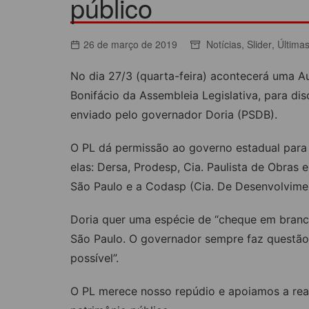
público
ACORDOS COLETIVOS
CO
DOCUMENTOS
26 de março de 2019
Notícias
,
Slider
,
Últimas
ES
C
No dia 27/3 (quarta-feira) acontecerá uma Au
C
Bonifácio da Assembleia Legislativa, para dis
enviado pelo governador Doria (PSDB).
O PL dá permissão ao governo estadual para e
elas: Dersa, Prodesp, Cia. Paulista de Obras 
São Paulo e a Codasp (Cia. De Desenvolvimen
Doria quer uma espécie de “cheque em branc
São Paulo. O governador sempre faz questão 
possível”.
O PL merece nosso repúdio e apoiamos a real