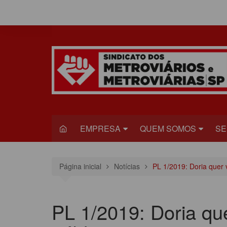
Ir
para
o
conteúdo
EMPRESA
QUEM SOMOS
SE
METRÔ
DIRETORIA
S
Página inicial
Notícias
PL 1/2019: Doria quer 
VIAQUATRO
HISTÓRIA
JU
VIAMOBILIDADE
CONGRESSO
S
PL 1/2019: Doria qu
ESTATUTO DO
R
SINDICADO
C