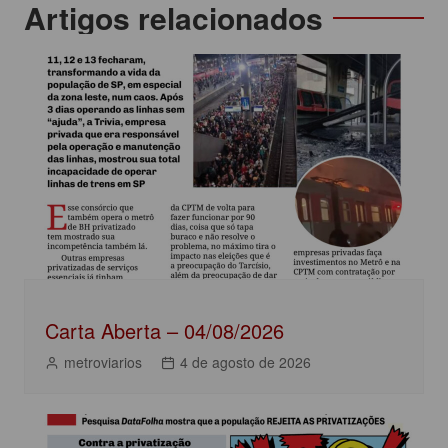
c
itt
at
k
t
Navegação
Artigos relacionados
e
er
s
e
de
b
A
dI
Post
o
p
n
o
p
k
Carta Aberta – 04/08/2026
metroviarios
4 de agosto de 2026