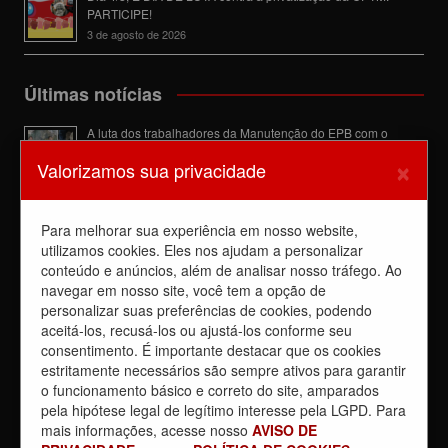
PARTICIPE!
3 de agosto de 2026
Últimas notícias
A luta dos trabalhadores da Manutenção do EPB com o
Sindicato barra a dupla função
×
Valorizamos sua privacidade
6 de agosto de 2026
Dia de luta! Ferroviários mostram que a luta é o caminho e
enfraquecem o privatista Tarcísio
Para melhorar sua experiência em nosso website,
5 de agosto de 2026
utilizamos cookies. Eles nos ajudam a personalizar
Dia 4/8, É DIA DE LUTA contra a privatização da CPTM.
conteúdo e anúncios, além de analisar nosso tráfego. Ao
PARTICIPE!
navegar em nosso site, você tem a opção de
3 de agosto de 2026
personalizar suas preferências de cookies, podendo
aceitá-los, recusá-los ou ajustá-los conforme seu
Reunião com Manutenção do EPB, com a Inspeção de Via e
consentimento. É importante destacar que os cookies
com a chefia da área
estritamente necessários são sempre ativos para garantir
31 de julho de 2026
o funcionamento básico e correto do site, amparados
Sobre a REUNIÃO entre o Sindicato e o Metrus
pela hipótese legal de legítimo interesse pela LGPD. Para
30 de julho de 2026
mais informações, acesse nosso
AVISO DE