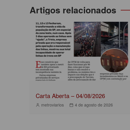
c
itt
at
k
t
Navegação
Artigos relacionados
e
er
s
e
de
b
A
dI
Post
o
p
n
o
p
k
Carta Aberta – 04/08/2026
metroviarios
4 de agosto de 2026