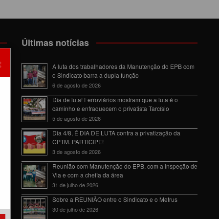
Últimas notícias
×
om
A luta dos trabalhadores da Manutenção do EPB com
o Sindicato barra a dupla função
6 de agosto de 2026
Dia de luta! Ferroviários mostram que a luta é o
caminho e enfraquecem o privatista Tarcísio
5 de agosto de 2026
da
Dia 4/8, É DIA DE LUTA contra a privatização da
CPTM. PARTICIPE!
3 de agosto de 2026
Reunião com Manutenção do EPB, com a Inspeção de
Via e com a chefia da área
31 de julho de 2026
Sobre a REUNIÃO entre o Sindicato e o Metrus
30 de julho de 2026