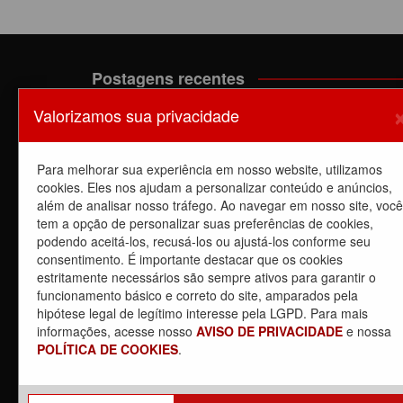
Postagens recentes
Valorizamos sua privacidade
A luta dos trabalhadores da Manutenção do EPB c
o Sindicato barra a dupla função
6 de agosto de 2026
Para melhorar sua experiência em nosso website, utilizamos
Dia de luta! Ferroviários mostram que a luta é o
cookies. Eles nos ajudam a personalizar conteúdo e anúncios,
caminho e enfraquecem o privatista Tarcísio
além de analisar nosso tráfego. Ao navegar em nosso site, você
5 de agosto de 2026
tem a opção de personalizar suas preferências de cookies,
podendo aceitá-los, recusá-los ou ajustá-los conforme seu
Dia de Luta: em apoio a GREVE dos trabalhadores 
consentimento. É importante destacar que os cookies
CPTM – Linhas
estritamente necessários são sempre ativos para garantir o
5 de agosto de 2026
funcionamento básico e correto do site, amparados pela
Carta Aberta – 04/08/2026
hipótese legal de legítimo interesse pela LGPD. Para mais
4 de agosto de 2026
informações, acesse nosso
AVISO DE PRIVACIDADE
e nossa
POLÍTICA DE COOKIES
.
Dia 4/8, É DIA DE LUTA contra a privatização da
CPTM. PARTICIPE!
3 de agosto de 2026