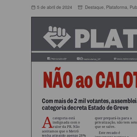
ACORDOS COLETIVOS
5 de abril de 2024
Destaque
,
Plataforma
,
Pub
CO
DOCUMENTOS
ES
C
C